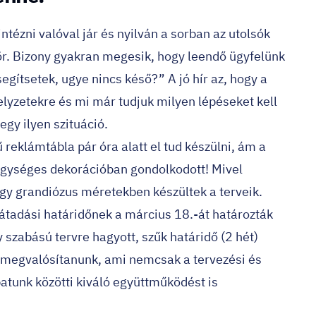
intézni valóval jár és nyilván a sorban az utolsók
ör. Bizony gyakran megesik, hogy leendő ügyfelünk
egítsetek, ugye nincs késő?” A jó hír az, hogy a
elyzetekre és mi már tudjuk milyen lépéseket kell
gy ilyen szituáció.
ű
reklámtábla
pár óra alatt el tud készülni, ám a
 egységes dekorációban gondolkodott! Mivel
gy grandiózus méretekben készültek a terveik.
 átadási határidőnek a március 18.-át határozták
szabású tervre hagyott, szűk határidő (2 hét)
lt megvalósítanunk, ami nemcsak a tervezési és
atunk közötti kiváló együttműködést is