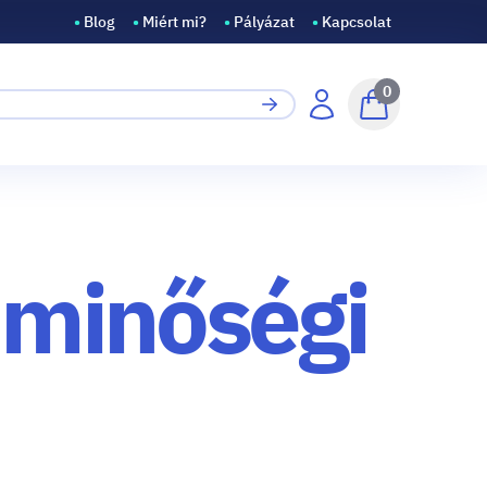
•
Blog
•
Miért mi?
•
Pályázat
•
Kapcsolat
0
 minőségi