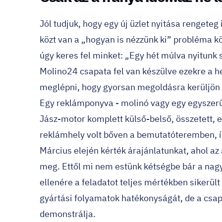
Jól tudjuk, hogy egy új üzlet nyitása rengeteg 
közt van a „hogyan is nézzünk ki” probléma k
úgy keres fel minket: „Egy hét múlva nyitunk s
Molino24 csapata
fel van készülve ezekre a h
meglépni, hogy gyorsan megoldásra kerüljön e
Egy
reklámponyva - molinó
vagy egy egyszer
Jász-motor komplett külső-belső, összetett,
reklámhely volt bőven a bemutatóteremben, í
Március elején kérték árajánlatunkat, ahol az
meg. Ettől mi nem estünk kétségbe bár a nagy 
ellenére a feladatot teljes mértékben sikerü
gyártási folyamatok hatékonyságát, de a csap
demonstrálja.