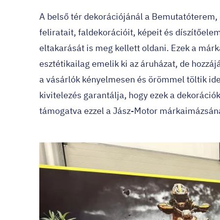
A
belső tér dekorációjánál
a Bemutatóterem, a
feliratait, faldekorációit, képeit és díszítőe
eltakarását is meg kellett oldani. Ezek a má
esztétikailag emelik ki az áruházat, de hozzáj
a vásárlók kényelmesen és örömmel töltik ide
kivitelezés garantálja, hogy ezek a dekoráció
támogatva ezzel a Jász-Motor márkaimázsána