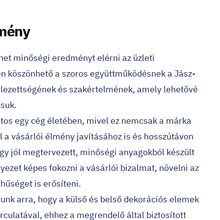
lmény
ehet minőségi eredményt elérni az üzleti
en köszönhető a szoros együttműködésnek a Jász-
elezettségének és szakértelmének, amely lehetővé
tsuk.
ntos egy cég életében, mivel ez nemcsak a márka
l a vásárlói élmény javításához is és hosszútávon
gy jól megtervezett, minőségi anyagokból készült
ezet képes fokozni a vásárlói bizalmat, növelni az
hűséget is erősíteni.
ttunk arra, hogy a külső és belső dekorációs elemek
culatával, ehhez a megrendelő által biztosított