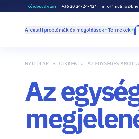
Kérdésed van?
+36 20 24-24-424
info@molino24.hu
Arculati problémák és megoldások
Termékek
NYITÓLAP
CIKKEK
AZ EGYSÉGES ARCULA
Az egység
megjelené