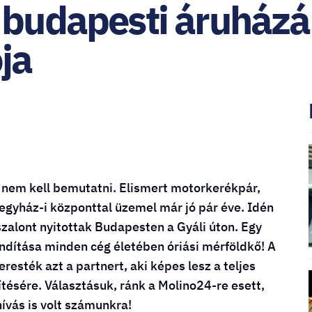
 budapesti áruházá
ja
 nem kell bemutatni. Elismert motorkerékpár,
gyház-i központtal üzemel már jó pár éve. Idén
alont nyitottak Budapesten a Gyáli úton. Egy
indítása minden cég életében óriási mérföldkő! A
esték azt a partnert, aki képes lesz a teljes
ítésére. Választásuk, ránk a Molino24-re esett,
ívás is volt számunkra!