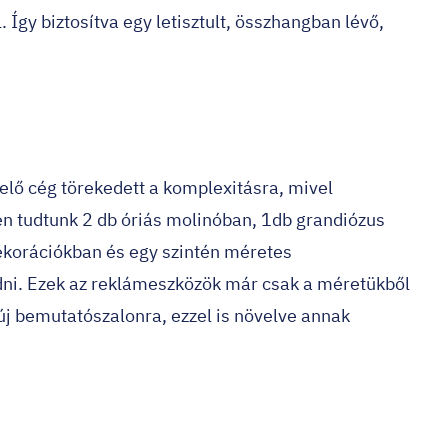
Így biztosítva egy letisztult, összhangban lévő,
lő cég törekedett a komplexitásra, mivel
ren tudtunk 2 db óriás molinóban, 1db grandiózus
korációkban és egy szintén méretes
dni. Ezek az reklámeszközök már csak a méretükből
 új bemutatószalonra, ezzel is növelve annak