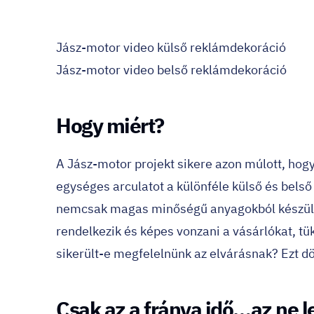
Jász-motor video külső reklámdekoráció
Jász-motor video belső reklámdekoráció
Hogy miért?
A
Jász-motor
projekt sikere azon múlott, hog
egységes arculatot a különféle külső és bel
nemcsak magas minőségű anyagokból készül, 
rendelkezik és képes vonzani a vásárlókat, tü
sikerült-e megfelelnünk az elvárásnak? Ezt dö
Csak az a fránya idő…az ne l