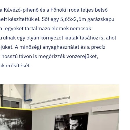
 Kávézó-pihenő és a Főnöki iroda teljes belső
lemeit készítettük el. Sőt egy 5,65x2,5m garázskapu
rka jegyeket tartalmazó elemek nemcsak
árulnak egy olyan környezet kialakításához is, ahol
jüket. A minőségi anyaghasználat és a precíz
k hosszú távon is megőrizzék vonzerejüket,
k erősítését.