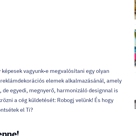
y képesek vagyunk-e megvalósítani egy olyan
ső reklámdekorációs elemek alkalmazásánál, amely
de egyedi, megnyerő, harmonizáló designnal is
krözni a cég küldetését: Robogj velünk! És hogy
ntsétek el Ti?
enne!