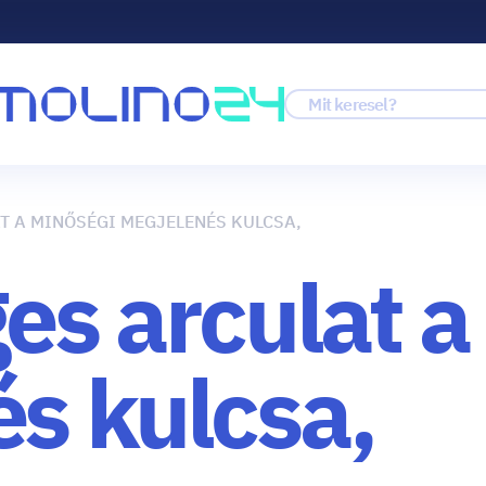
T A MINŐSÉGI MEGJELENÉS KULCSA,
es arculat a
s kulcsa,