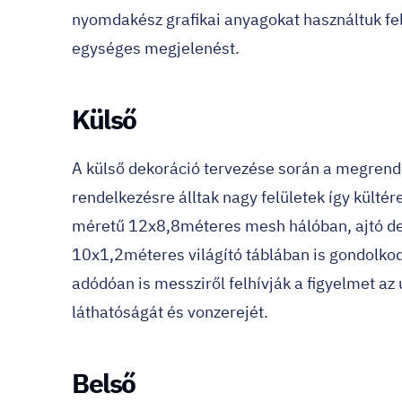
nyomdakész grafikai anyagokat használtuk fel. 
egységes megjelenést.
Külső
A
külső dekoráció
tervezése során a megrende
rendelkezésre álltak nagy felületek így külté
méretű 12x8,8méteres mesh hálóban, ajtó de
10x1,2méteres világító táblában is gondolko
adódóan is messziről felhívják a figyelmet az
láthatóságát és vonzerejét.
Belső