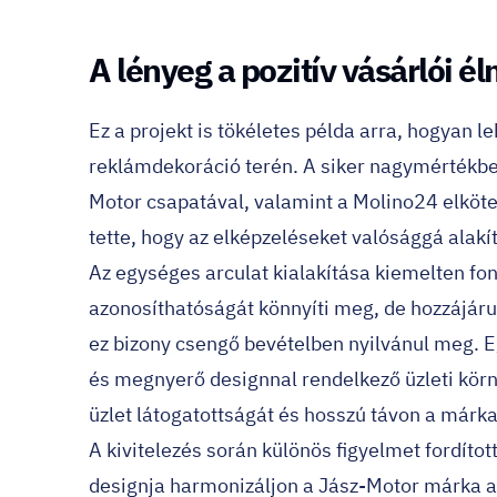
A lényeg a pozitív vásárlói é
Ez a projekt is tökéletes példa arra, hogyan l
reklámdekoráció terén. A siker nagymértékb
Motor csapatával, valamint a Molino24 elköt
tette, hogy az elképzeléseket valósággá alakí
Az egységes arculat kialakítása kiemelten fo
azonosíthatóságát könnyíti meg, de hozzájáru
ez bizony csengő bevételben nyilvánul meg. E
és megnyerő designnal rendelkező üzleti körny
üzlet látogatottságát és hosszú távon a márka
A kivitelezés során különös figyelmet fordíto
designja harmonizáljon a Jász-Motor márka ar