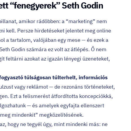
lett “fenegyerek” Seth Godin
 pillanat, amikor rádöbben: a “marketing” nem
ni kell. Persze hirdetéseket jelentet meg online
ahol a tartalom, valójában egy mese — és ezek a
Seth Godin számára ez volt az átlépés. Ő nem
t feltárni azokat az igazán lényegi üzeneteket,
 fogyasztó túlságosan túlterhelt, információs
zust vagy reklámot — de rezonáns történeteket,
gen. Ezt a felismerést átfordította koncepciókká,
gozhatunk — és amelyek egyfajta ellenszert
sd meg mindenkit” megközelítésének.
az, hogy ne tegyél úgy, mint mindenki más: ne