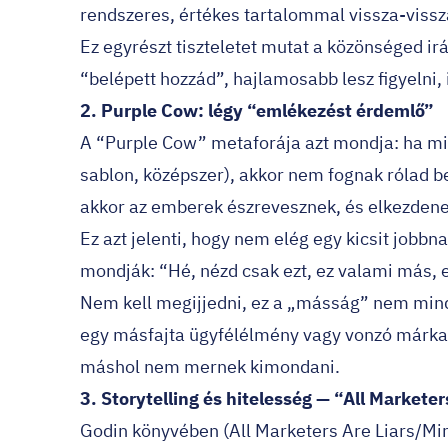
rendszeres, értékes tartalommal vissza-vissz
Ez egyrészt tiszteletet mutat a közönséged ir
“belépett hozzád”, hajlamosabb lesz figyelni, 
2. Purple Cow: légy “emlékezést érdemlő”
A “Purple Cow” metaforája azt mondja: ha min
sablon, középszer), akkor nem fognak rólad be
akkor az emberek észrevesznek, és elkezdene
Ez azt jelenti, hogy nem elég egy kicsit jobbn
mondják: “Hé, nézd csak ezt, ez valami más, e
Nem kell megijjedni, ez a „másság” nem mindig
egy másfajta ügyfélélmény vagy vonzó márkai
máshol nem mernek kimondani.
3. Storytelling és hitelesség — “All Markete
Godin könyvében (All Marketers Are Liars/Min