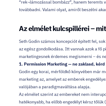
“rek¬lámozással bombázz”, hanem teremts va
továbbadni. Valami olyat, amiről beszélni akar
Az elmélet kulcspillérei – mi
Seth Godin számos koncepciót épített fel, sok
az egész gondolkodása. Itt vannak azok a fő 
marketingesnek érdemes megismerni – és nem
1. Permission Marketing — ne zaklasd, kérd 
Godin egy korai, mérföldkő könyvében már m
marketing az, amelyet az emberek engedélyez
valójában a paradigmaváltása alapja.
Az elmélet szerint az embereket nem interupc
hatékonyabb, ha előbb engedélyt kérsz tőlük (