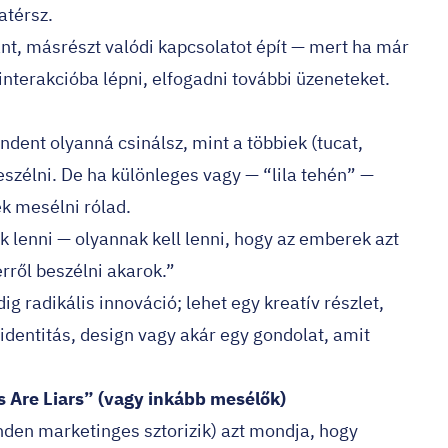
atérsz.
ánt, másrészt valódi kapcsolatot épít — mert ha már
interakcióba lépni, elfogadni további üzeneteket.
dent olyanná csinálsz, mint a többiek (tucat,
szélni. De ha különleges vagy — “lila tehén” —
k mesélni rólad.
ak lenni — olyannak kell lenni, hogy az emberek azt
rről beszélni akarok.”
 radikális innováció; lehet egy kreatív részlet,
dentitás, design vagy akár egy gondolat, amit
rs Are Liars” (vagy inkább mesélők)
den marketinges sztorizik) azt mondja, hogy