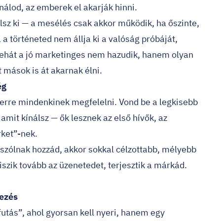
nálod, az emberek el akarják hinni.
lsz ki — a mesélés csak akkor működik, ha őszinte,
 a történeted nem állja ki a valóság próbáját,
Tehát a jó marketinges nem hazudik, hanem olyan
mások is át akarnak élni.
ég
erre mindenkinek megfelelni. Vond be a legkisebb
amit kínálsz — ők lesznek az első hívők, az
rket”-nek.
 szólnak hozzád, akkor sokkal célzottabb, mélyebb
iszik tovább az üzenetedet, terjesztik a márkád.
kezés
utás”, ahol gyorsan kell nyeri, hanem egy