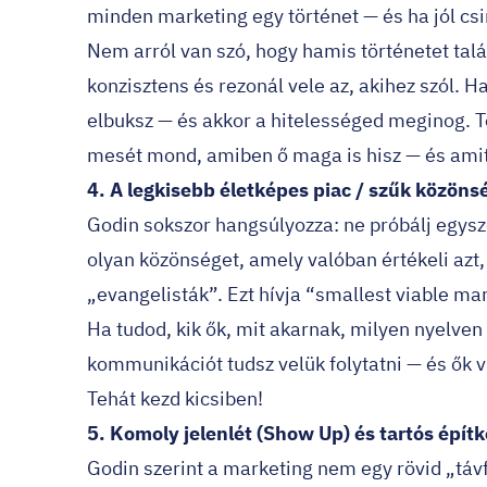
minden marketing egy történet — és ha jól csi
Nem arról van szó, hogy hamis történetet talá
konzisztens és rezonál vele az, akihez szól. Ha
elbuksz — és akkor a hitelességed meginog. 
mesét mond, amiben ő maga is hisz — és amit 
4. A legkisebb életképes piac / szűk közöns
Godin sokszor hangsúlyozza: ne próbálj egysz
olyan közönséget, amely valóban értékeli azt, 
„evangelisták”. Ezt hívja “smallest viable ma
Ha tudod, kik ők, mit akarnak, milyen nyelven
kommunikációt tudsz velük folytatni — és ők v
Tehát kezd kicsiben!
5. Komoly jelenlét (Show Up) és tartós épít
Godin szerint a marketing nem egy rövid „távf