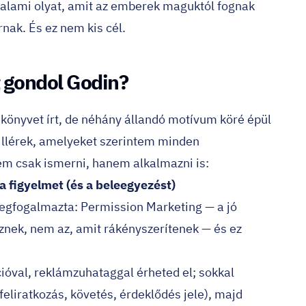
lami olyat, amit az emberek maguktól fognak
nak. És ez nem kis cél.
t gondol Godin?
 könyvet írt, de néhány állandó motívum köré épül
pillérek, amelyeket szerintem minden
 csak ismerni, hanem alkalmazni is:
a figyelmet (és a beleegyezést)
egfogalmazta: Permission Marketing — a jó
nek, nem az, amit rákényszerítenek — és ez
ióval, reklámzuhataggal érheted el; sokkal
feliratkozás, követés, érdeklődés jele), majd