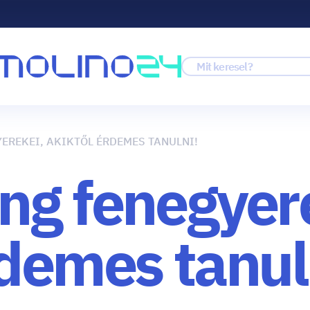
EREKEI, AKIKTŐL ÉRDEMES TANULNI!
ng fenegyer
rdemes tanul