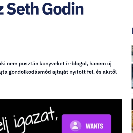
z Seth Godin
ki nem pusztán könyveket ír-blogol, hanem új
jta gondolkodásmód ajtaját nyitott fel, és akitől