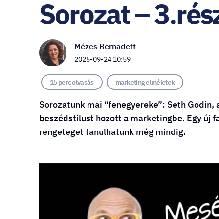
Sorozat – 3.rés
Mézes Bernadett
2025-09-24 10:59
15 perc olvasás
marketing elméletek
Sorozatunk mai “fenegyereke”: Seth Godin, a
beszédstílust hozott a marketingbe. Egy új fa
rengeteget tanulhatunk még mindig.