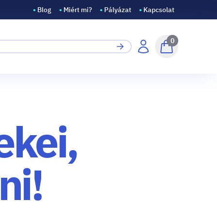
•
Blog
•
Miért mi?
•
Pályázat
•
Kapcsolat
0
ekei,
ni!