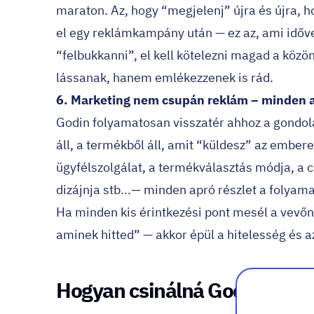
maraton. Az, hogy “megjelenj” újra és újra, h
el egy reklámkampány után — ez az, ami idő
“felbukkanni”, el kell kötelezni magad a közö
lássanak, hanem emlékezzenek is rád.
6. Marketing nem csupán reklám – minden 
Godin folyamatosan visszatér ahhoz a gondol
áll, a termékből áll, amit “küldesz” az ember
ügyfélszolgálat, a termékválasztás módja, a 
dizájnja stb...— minden apró részlet a folya
Ha minden kis érintkezési pont mesél a vevőn
aminek hitted” — akkor épül a hitelesség és a
Hogyan csinálná Godin? - Eg