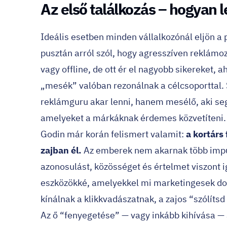
Az első találkozás – hogyan 
Ideális esetben minden vállalkozónál eljön a
pusztán arról szól, hogy agresszíven reklámoz
vagy offline, de ott ér el nagyobb sikereket, 
„mesék” valóban rezonálnak a célcsoporttal. 
reklámguru akar lenni, hanem mesélő, aki segí
amelyeket a márkáknak érdemes közvetíteni.
Godin már korán felismert valamit:
a kortárs
zajban él.
Az emberek nem akarnak több impul
azonosulást, közösséget és értelmet viszont i
eszközökké, amelyekkel mi marketingesek dol
kínálnak a klikkvadászatnak, a zajos “szólít
Az ő “fenyegetése” — vagy inkább kihívása — 