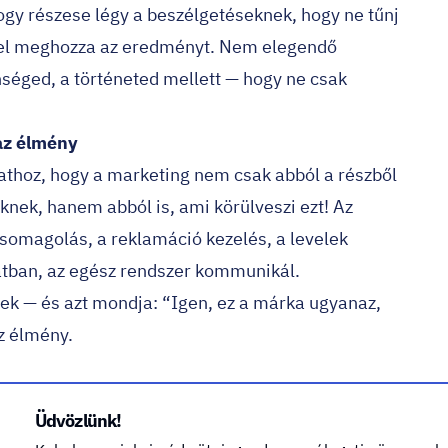
ogy részese légy a beszélgetéseknek, hogy ne tűnj
vel meghozza az eredményt. Nem elegendő
nséged, a történeted mellett — hogy ne csak
az élmény
athoz, hogy a marketing nem csak abból a részből
eknek, hanem abból is, ami körülveszi ezt! Az
csomagolás, a reklamáció kezelés, a levelek
matban, az egész rendszer kommunikál.
ek — és azt mondja: “Igen, ez a márka ugyanaz,
z élmény.
y mesés példa
Üdvözlünk!