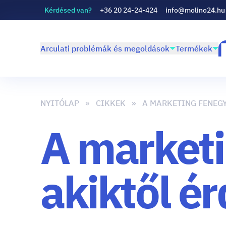
Kérdésed van?
+36 20 24-24-424
info@molino24.hu
Arculati problémák és megoldások
Termékek
NYITÓLAP
CIKKEK
A MARKETING FENEGY
A marketi
akiktől é