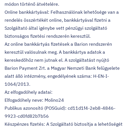
módon történő átvételére.
Online bankkártyával: Felhasználónak lehetősége van a
rendelés összértékét online, bankkártyával fizetni a
Szolgáltató által igénybe vett pénzügyi szolgáltató
biztonságos fizetési rendszerén keresztül.
Az online bankkártyás fizetések a Barion rendszerén
keresztül valósulnak meg. A bankkártya adatok a
kereskedőhöz nem jutnak el. A szolgáltatást nyújtó
Barion Payment Zrt. a Magyar Nemzeti Bank felügyelete
alatt álló intézmény, engedélyének száma: H-EN-I-
1064/2013.
Az elfogadóhely adatai:
Elfogadóhely neve: Molino24
Publikus azonosító (POSGuid): cd11d1f4-2eb8-4846-
9923-cd0fd82b7b56
Készpénzes fizetés: A Szolgáltató biztosítja a lehetőségét