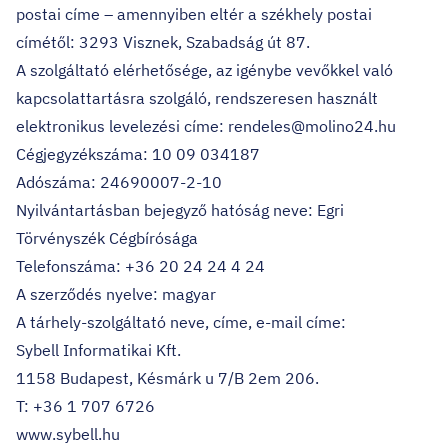
postai címe – amennyiben eltér a székhely postai
címétől: 3293 Visznek, Szabadság út 87.
A szolgáltató elérhetősége, az igénybe vevőkkel való
kapcsolattartásra szolgáló, rendszeresen használt
elektronikus levelezési címe: rendeles@molino24.hu
Cégjegyzékszáma: 10 09 034187
Adószáma: 24690007-2-10
Nyilvántartásban bejegyző hatóság neve: Egri
Törvényszék Cégbírósága
Telefonszáma: +36 20 24 24 4 24‬
A szerződés nyelve: magyar
A tárhely-szolgáltató neve, címe, e-mail címe:
Sybell Informatikai Kft.
1158 Budapest, Késmárk u 7/B 2em 206.
T: +36 1 707 6726
www.sybell.hu