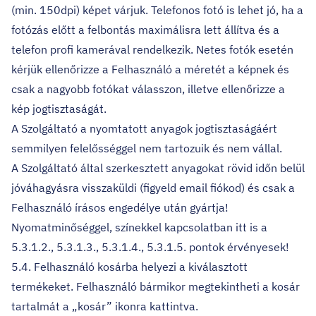
(min. 150dpi) képet várjuk. Telefonos fotó is lehet jó, ha a
fotózás előtt a felbontás maximálisra lett állítva és a
telefon profi kamerával rendelkezik. Netes fotók esetén
kérjük ellenőrizze a Felhasználó a méretét a képnek és
csak a nagyobb fotókat válasszon, illetve ellenőrizze a
kép jogtisztaságát.
A Szolgáltató a nyomtatott anyagok jogtisztaságáért
semmilyen felelősséggel nem tartozuik és nem vállal.
A Szolgáltató által szerkesztett anyagokat rövid időn belül
jóváhagyásra visszaküldi (figyeld email fiókod) és csak a
Felhasználó írásos engedélye után gyártja!
Nyomatminőséggel, színekkel kapcsolatban itt is a
5.3.1.2., 5.3.1.3., 5.3.1.4., 5.3.1.5. pontok érvényesek!
5.4. Felhasználó kosárba helyezi a kiválasztott
termékeket. Felhasználó bármikor megtekintheti a kosár
tartalmát a „kosár” ikonra kattintva.