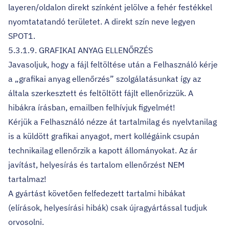
layeren/oldalon direkt színként jelölve a fehér festékkel
nyomtatatandó területet. A direkt szín neve legyen
SPOT1.
5.3.1.9. GRAFIKAI ANYAG ELLENŐRZÉS
Javasoljuk, hogy a fájl feltöltése után a Felhasználó kérje
a „grafikai anyag ellenőrzés” szolgálatásunkat így az
általa szerkesztett és feltöltött fájlt ellenőrizzük. A
hibákra írásban, emailben felhívjuk figyelmét!
Kérjük a Felhasználó nézze át tartalmilag és nyelvtanilag
is a küldött grafikai anyagot, mert kollégáink csupán
technikailag ellenőrzik a kapott állományokat. Az ár
javítást, helyesírás és tartalom ellenőrzést NEM
tartalmaz!
A gyártást követően felfedezett tartalmi hibákat
(elírások, helyesírási hibák) csak újragyártással tudjuk
orvosolni.