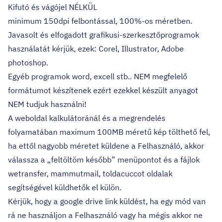
Kifutó és vágójel NÉLKÜL
minimum 150dpi felbontással, 100%-os méretben.
Javasolt és elfogadott grafikusi-szerkesztőprogramok
használatát kérjük, ezek: Corel, Illustrator, Adobe
photoshop.
Egyéb programok word, excell stb.. NEM megfelelő
formátumot készítenek ezért ezekkel készült anyagot
NEM tudjuk használni!
A weboldal kalkulátoránál és a megrendelés
folyamatában maximum 100MB méretű kép tölthető fel,
ha ettől nagyobb méretet küldene a Felhasználó, akkor
válassza a „feltöltöm később” menüpontot és a fájlok
wetransfer, mammutmail, toldacuccot oldalak
segítségével küldhetők el külön.
Kérjük, hogy a google drive link küldést, ha egy mód van
rá ne használjon a Felhasználó vagy ha mégis akkor ne