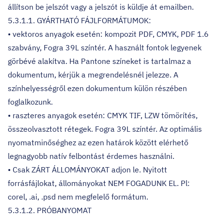
állítson be jelszót vagy a jelszót is küldje át emailben.
5.3.1.1. GYÁRTHATÓ FÁJLFORMÁTUMOK:
• vektoros anyagok esetén: kompozit PDF, CMYK, PDF 1.6
szabvány, Fogra 39L színtér. A használt fontok legyenek
görbévé alakítva. Ha Pantone színeket is tartalmaz a
dokumentum, kérjük a megrendelésnél jelezze. A
színhelyességről ezen dokumentum külön részében
foglalkozunk.
• raszteres anyagok esetén: CMYK TIF, LZW tömörítés,
összeolvasztott rétegek. Fogra 39L színtér. Az optimális
nyomatminőséghez az ezen határok között elérhető
legnagyobb natív felbontást érdemes használni.
• Csak ZÁRT ÁLLOMÁNYOKAT adjon le. Nyitott
forrásfájlokat, állományokat NEM FOGADUNK EL. Pl:
corel, .ai, .psd nem megfelelő formátum.
5.3.1.2. PRÓBANYOMAT