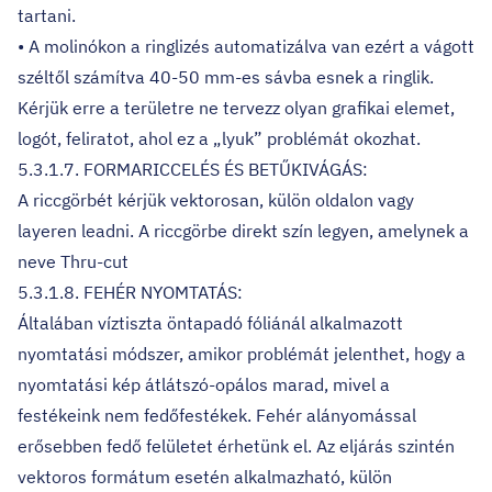
tartani.
• A molinókon a ringlizés automatizálva van ezért a vágott
széltől számítva 40-50 mm-es sávba esnek a ringlik.
Kérjük erre a területre ne tervezz olyan grafikai elemet,
logót, feliratot, ahol ez a „lyuk” problémát okozhat.
5.3.1.7. FORMARICCELÉS ÉS BETŰKIVÁGÁS:
A riccgörbét kérjük vektorosan, külön oldalon vagy
layeren leadni. A riccgörbe direkt szín legyen, amelynek a
neve Thru-cut
5.3.1.8. FEHÉR NYOMTATÁS:
Általában víztiszta öntapadó fóliánál alkalmazott
nyomtatási módszer, amikor problémát jelenthet, hogy a
nyomtatási kép átlátszó-opálos marad, mivel a
festékeink nem fedőfestékek. Fehér alányomással
erősebben fedő felületet érhetünk el. Az eljárás szintén
vektoros formátum esetén alkalmazható, külön