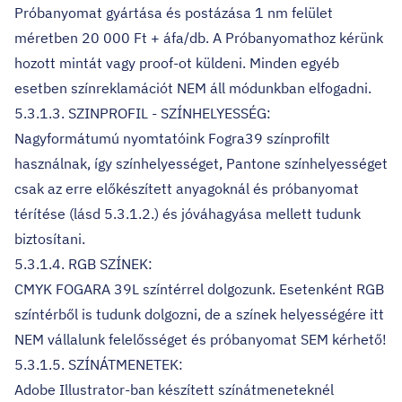
Próbanyomat gyártása és postázása 1 nm felület
méretben 20 000 Ft + áfa/db. A Próbanyomathoz kérünk
hozott mintát vagy proof-ot küldeni. Minden egyéb
esetben színreklamációt NEM áll módunkban elfogadni.
5.3.1.3. SZINPROFIL - SZÍNHELYESSÉG:
Nagyformátumú nyomtatóink Fogra39 színprofilt
használnak, így színhelyességet, Pantone színhelyességet
csak az erre előkészített anyagoknál és próbanyomat
térítése (lásd 5.3.1.2.) és jóváhagyása mellett tudunk
biztosítani.
5.3.1.4. RGB SZÍNEK:
CMYK FOGARA 39L színtérrel dolgozunk. Esetenként RGB
színtérből is tudunk dolgozni, de a színek helyességére itt
NEM vállalunk felelősséget és próbanyomat SEM kérhető!
5.3.1.5. SZÍNÁTMENETEK:
Adobe Illustrator-ban készített színátmeneteknél