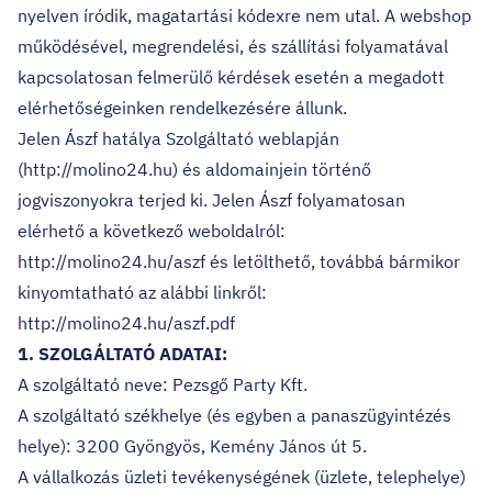
nyelven íródik, magatartási kódexre nem utal. A webshop
működésével, megrendelési, és szállítási folyamatával
kapcsolatosan felmerülő kérdések esetén a megadott
elérhetőségeinken rendelkezésére állunk.
Jelen Ászf hatálya Szolgáltató weblapján
(http://molino24.hu) és aldomainjein történő
jogviszonyokra terjed ki. Jelen Ászf folyamatosan
elérhető a következő weboldalról:
http://molino24.hu/aszf és letölthető, továbbá bármikor
kinyomtatható az alábbi linkről:
http://molino24.hu/aszf.pdf
1. SZOLGÁLTATÓ ADATAI:
A szolgáltató neve: Pezsgő Party Kft.
A szolgáltató székhelye (és egyben a panaszügyintézés
helye): 3200 Gyöngyös, Kemény János út 5.
A vállalkozás üzleti tevékenységének (üzlete, telephelye)