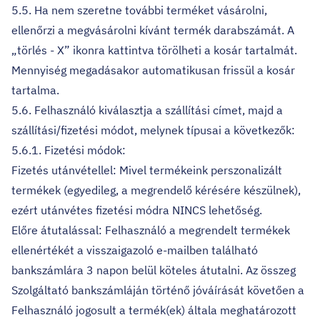
5.5. Ha nem szeretne további terméket vásárolni,
ellenőrzi a megvásárolni kívánt termék darabszámát. A
„törlés - X” ikonra kattintva törölheti a kosár tartalmát.
Mennyiség megadásakor automatikusan frissül a kosár
tartalma.
5.6. Felhasználó kiválasztja a szállítási címet, majd a
szállítási/fizetési módot, melynek típusai a következők:
5.6.1. Fizetési módok:
Fizetés utánvétellel: Mivel termékeink perszonalizált
termékek (egyedileg, a megrendelő kérésére készülnek),
ezért utánvétes fizetési módra NINCS lehetőség.
Előre átutalással: Felhasználó a megrendelt termékek
ellenértékét a visszaigazoló e-mailben található
bankszámlára 3 napon belül köteles átutalni. Az összeg
Szolgáltató bankszámláján történő jóváírását követően a
Felhasználó jogosult a termék(ek) általa meghatározott