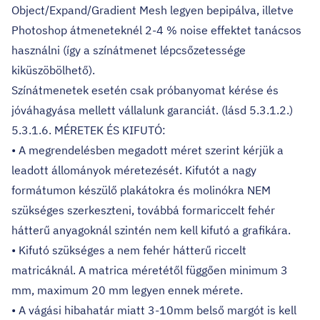
Object/Expand/Gradient Mesh legyen bepipálva, illetve
Photoshop átmeneteknél 2-4 % noise effektet tanácsos
használni (így a színátmenet lépcsőzetessége
kiküszöbölhető).
Színátmenetek esetén csak próbanyomat kérése és
jóváhagyása mellett vállalunk garanciát. (lásd 5.3.1.2.)
5.3.1.6. MÉRETEK ÉS KIFUTÓ:
• A megrendelésben megadott méret szerint kérjük a
leadott állományok méretezését. Kifutót a nagy
formátumon készülő plakátokra és molinókra NEM
szükséges szerkeszteni, továbbá formariccelt fehér
hátterű anyagoknál szintén nem kell kifutó a grafikára.
• Kifutó szükséges a nem fehér hátterű riccelt
matricáknál. A matrica méretétől függően minimum 3
mm, maximum 20 mm legyen ennek mérete.
• A vágási hibahatár miatt 3-10mm belső margót is kell