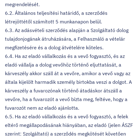
megrendelését.
6.2. Általános teljesítési határidő, a szerződés
létrejöttétől számított 5 munkanapon belül.
6.3. Az adásvételi szerződés alapján a Szolgáltató dolog
tulajdonjogának átruházására, a Felhasználó a vételár
megfizetésére és a dolog átvételére köteles.
6.4. Ha az eladó vállalkozás és a vevő fogyasztó, és az
eladó vállalja a dolog vevőhöz történő eljuttatását, a
kárveszély akkor száll át a vevőre, amikor a vevő vagy az
általa kijelölt harmadik személy birtokba veszi a dolgot. A
kárveszély a fuvarozónak történő átadáskor átszáll a
vevőre, ha a fuvarozót a vevő bízta meg, feltéve, hogy a
fuvarozót nem az eladó ajánlotta.
6.5. Ha az eladó vállalkozás és a vevő fogyasztó, a felek
eltérő megállapodásának hiányában, az eladó (jelen ÁSZF
szerint: Szolgáltató) a szerződés megkötését követően