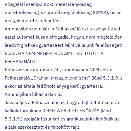
Vizsgálati szempontok: méretarányosság,
mérethelyesség, színprofil megfelelősség (CMYK), belső
margók mérete, felbontás,
Amennyiben nem kéri a Felhasználó ezt a szolgáltatást,
azzal automatikusan elfogadja, hogy a nem megfelelően
leadott grafikák gyártásáért NEM vállalunk felelősséget!
5.3.2. HA NEM MEGFELELŐ, AMIT KÜLDTÖTT A
FELHASZNÁLÓ
Rendszerünk automatizált, amennyiben NEM kért a
Felhasználó „Grafikai anyag ellenőrzést” (lásd 5.3.1.9.),
akkor az általa feltöltött anyag kerül gyártásra.
Amennyiben hibás akkor is.
Javasoljuk a Felhasználónak, hogy a fájl feltöltése után
kalkulátorunkban KÉRJE A FÁJL ELLENŐRZÉS (lásd
5.3.1.9.) szolgálatásunkat és grafikusaink ellenőrzik az
általa szerkesztett és feltöltött fájlt.