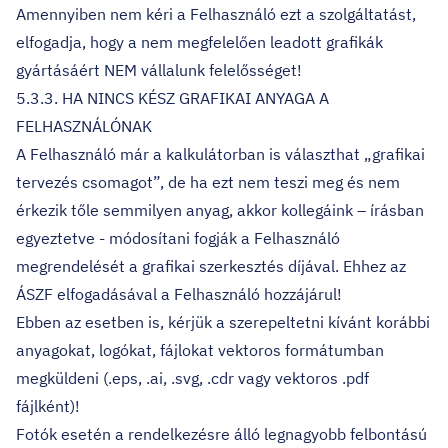
Amennyiben nem kéri a Felhasználó ezt a szolgáltatást,
elfogadja, hogy a nem megfelelően leadott grafikák
gyártásáért NEM vállalunk felelősséget!
5.3.3. HA NINCS KÉSZ GRAFIKAI ANYAGA A
FELHASZNÁLÓNAK
A Felhasználó már a kalkulátorban is választhat „grafikai
tervezés csomagot”, de ha ezt nem teszi meg és nem
érkezik tőle semmilyen anyag, akkor kollegáink – írásban
egyeztetve - módosítani fogják a Felhasználó
megrendelését a grafikai szerkesztés díjával. Ehhez az
ÁSZF elfogadásával a Felhasználó hozzájárul!
Ebben az esetben is, kérjük a szerepeltetni kívánt korábbi
anyagokat, logókat, fájlokat vektoros formátumban
megküldeni (.eps, .ai, .svg, .cdr vagy vektoros .pdf
fájlként)!
Fotók esetén a rendelkezésre álló legnagyobb felbontású