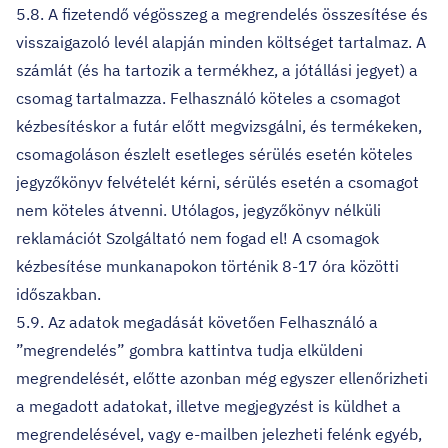
5.8. A fizetendő végösszeg a megrendelés összesítése és
visszaigazoló levél alapján minden költséget tartalmaz. A
számlát (és ha tartozik a termékhez, a jótállási jegyet) a
csomag tartalmazza. Felhasználó köteles a csomagot
kézbesítéskor a futár előtt megvizsgálni, és termékeken,
csomagoláson észlelt esetleges sérülés esetén köteles
jegyzőkönyv felvételét kérni, sérülés esetén a csomagot
nem köteles átvenni. Utólagos, jegyzőkönyv nélküli
reklamációt Szolgáltató nem fogad el! A csomagok
kézbesítése munkanapokon történik 8-17 óra közötti
időszakban.
5.9. Az adatok megadását követően Felhasználó a
”megrendelés” gombra kattintva tudja elküldeni
megrendelését, előtte azonban még egyszer ellenőrizheti
a megadott adatokat, illetve megjegyzést is küldhet a
megrendelésével, vagy e-mailben jelezheti felénk egyéb,