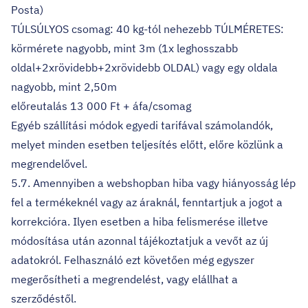
Posta)
TÚLSÚLYOS csomag: 40 kg-tól nehezebb TÚLMÉRETES:
körmérete nagyobb, mint 3m (1x leghosszabb
oldal+2xrövidebb+2xrövidebb OLDAL) vagy egy oldala
nagyobb, mint 2,50m
előreutalás 13 000 Ft + áfa/csomag
Egyéb szállítási módok egyedi tarifával számolandók,
melyet minden esetben teljesítés előtt, előre közlünk a
megrendelővel.
5.7. Amennyiben a webshopban hiba vagy hiányosság lép
fel a termékeknél vagy az áraknál, fenntartjuk a jogot a
korrekcióra. Ilyen esetben a hiba felismerése illetve
módosítása után azonnal tájékoztatjuk a vevőt az új
adatokról. Felhasználó ezt követően még egyszer
megerősítheti a megrendelést, vagy elállhat a
szerződéstől.