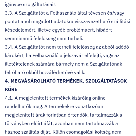
igénybe szolgáltatásait.
3.3. A Szolgáltatót a Felhasználó által tévesen és/vagy
pontatlanul megadott adatokra visszavezethető szállítási
késedelemért, illetve egyéb problémáért, hibáért
semminemű felelősség nem terheli.
3.4. A Szolgáltatót nem terheli felelősség az abból adódó
károkért, ha Felhasználó a jelszavát elfelejti, vagy az
illetéktelenek számára bármely nem a Szolgáltatónak
felróható okból hozzáférhetővé válik.
4. MEGVÁSÁROLHATÓ TERMÉKEK, SZOLGÁLTATÁSOK
KÖRE
4.1. A megjelenített termékek kizárólag online
rendelhetők meg. A termékekre vonatkozóan
megjelenített árak forintban értendők, tartalmazzák a
törvényben előírt áfát, azonban nem tartalmazzák a
házhoz szállítás díját. Külön csomagolási költség nem