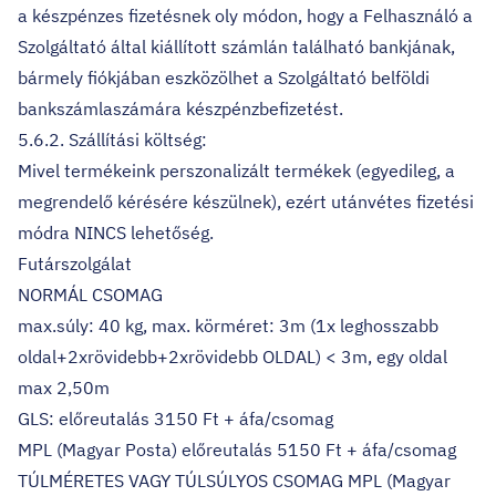
a készpénzes fizetésnek oly módon, hogy a Felhasználó a
Szolgáltató által kiállított számlán található bankjának,
bármely fiókjában eszközölhet a Szolgáltató belföldi
bankszámlaszámára készpénzbefizetést.
5.6.2. Szállítási költség:
Mivel termékeink perszonalizált termékek (egyedileg, a
megrendelő kérésére készülnek), ezért utánvétes fizetési
módra NINCS lehetőség.
Futárszolgálat
NORMÁL CSOMAG
max.súly: 40 kg, max. körméret: 3m (1x leghosszabb
oldal+2xrövidebb+2xrövidebb OLDAL) < 3m, egy oldal
max 2,50m
GLS: előreutalás 3150 Ft + áfa/csomag
MPL (Magyar Posta) előreutalás 5150 Ft + áfa/csomag
TÚLMÉRETES VAGY TÚLSÚLYOS CSOMAG MPL (Magyar