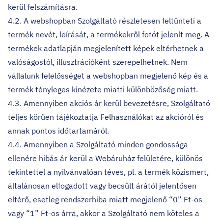
kerül felszámításra.
4.2. A webshopban Szolgáltató részletesen feltünteti a
termék nevét, leírását, a termékekről fotót jelenít meg. A
termékek adatlapján megjelenített képek eltérhetnek a
valóságostól, illusztrációként szerepelhetnek. Nem
vállalunk felelősséget a webshopban megjelenő kép és a
termék tényleges kinézete miatti különbözőség miatt.
4.3. Amennyiben akciós ár kerül bevezetésre, Szolgáltató
teljes körűen tájékoztatja Felhasználókat az akcióról és
annak pontos időtartamáról.
4.4. Amennyiben a Szolgáltató minden gondossága
ellenére hibás ár kerül a Webáruház felületére, különös
tekintettel a nyilvánvalóan téves, pl. a termék közismert,
általánosan elfogadott vagy becsült árától jelentősen
eltérő, esetleg rendszerhiba miatt megjelenő “0” Ft-os
vagy “1” Ft-os árra, akkor a Szolgáltató nem köteles a