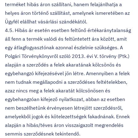
terméket hibás áron szállítani, hanem felajánlhatja a
helyes áron történő szállítást, amelynek ismeretében az
Ügyfél elállhat vásárlási szándékától.
4.5. Hibás ár esetén esetben feltűnő értékaránytalanság
áll fenn a termék valódi és feltüntetett ára között, amit
egy átlagfogyasztónak azonnal észlelnie szükséges. A
Polgári Törvénykönyvről szóló 2013. évi V. törvény (Ptk.)
alapján a szerződés a felek akaratának kölcsönös és
egybehangzó kifejezésével jön létre. Amennyiben a felek
nem tudnak megállapodni a szerződéses feltételekben,
azaz nincs meg a felek akaratát kölcsönösen és
egybehangzóan kifejező nyilatkozat, abban az esetben
nem beszélhetünk érvényesen létrejött szerződésről,
amelyekből jogok és kötelezettségek fakadnának. Ennek
alapján a hibás/téves áron visszaigazolt megrendelés
semmis szerződésnek tekintendő.