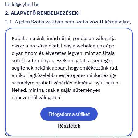
hello@sybell.hu
2. ALAPVETŐ RENDELKEZÉSEK:
2.1. A jelen Szabályzatban nem szabályozott kérdésekre,
valamint jelen Szabályzat értelmezésére a magyar jog az
Kabala macink, imád sütni, gondosan válogatja
irányadó, különös tekintettel a Polgári Törvénykönyvről
össze a hozzávalókat, hogy a weboldalunk épp
szóló 2013. évi V. törvény („Ptk.”) és az elektronikus
olyan finom és élvezetes legyen, mint az általa
kereskedelmi szolgáltatások, az információs
sütött sütemények. Ezek a digitális csemegék
társadalommal összefüggő szolgáltatások egyes
segítenek nekünk abban, hogy emlékezzünk rád,
kérdéseiről szóló 2001. évi CVIII. (Elker. tv.) törvény,
amikor legközelebb meglátogatsz minket és így
valamint a fogyasztó és a vállalkozás közötti szerződések
személyre szabott vásárlási élményt nyújthatunk
Neked, mintha csak a saját süteményes
részletes szabályairól szóló 45/2014. (II. 26.) Korm.
dobozodból válogatnál.
rendelet vonatkozó rendelkezéseire. A vonatkozó
jogszabályok kötelező rendelkezései a felekre külön
Elfogadom a sütiket
kikötés nélkül is irányadók.
2.2. A jelen Szabályzat 2018. május 23. napjától hatályos
Részletek
és visszavonásig hatályban marad. A Szolgáltató jogosult